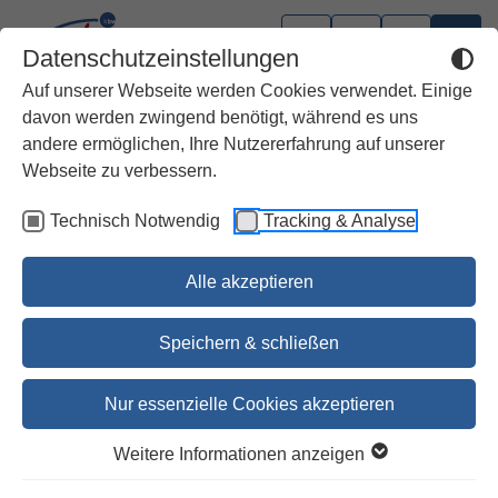
Datenschutzeinstellungen
Auf unserer Webseite werden Cookies verwendet. Einige
davon werden zwingend benötigt, während es uns
Login
andere ermöglichen, Ihre Nutzererfahrung auf unserer
Webseite zu verbessern.
Bitte geben Sie Ihre E-Mail Adresse ein um Ihr
Passwort zurückzusetzen.
Technisch Notwendig
Tracking & Analyse
E-Mail Adresse:
Alle akzeptieren
Speichern & schließen
Zurück zur Anmeldung
Passwort vergessen?
Nur essenzielle Cookies akzeptieren
Weitere Informationen anzeigen
Registrierung / Aktivierung