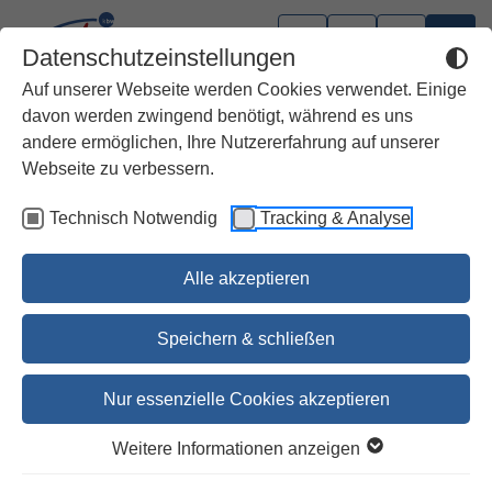
Datenschutzeinstellungen
Auf unserer Webseite werden Cookies verwendet. Einige
davon werden zwingend benötigt, während es uns
andere ermöglichen, Ihre Nutzererfahrung auf unserer
Bibeln mit sehr kleiner Schrift
Webseite zu verbessern.
Technisch Notwendig
Tracking & Analyse
Die Bibel
Deutsche, Österreichische und Schweizer…
Alle akzeptieren
100,00 €
Speichern & schließen
102,90 €
Nur essenzielle Cookies akzeptieren
Jetzt vorbestellen
Weitere Informationen anzeigen