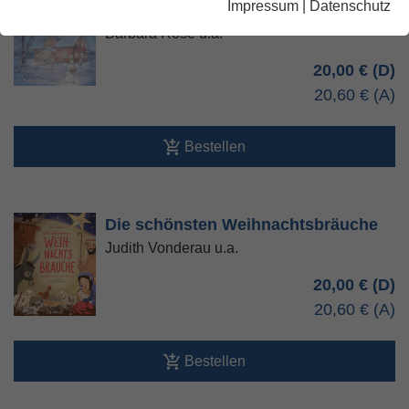
Impressum
|
Datenschutz
Kleine Luzia
Barbara Rose u.a.
20,00 €
20,60 €
Bestellen
Die schönsten Weihnachtsbräuche
Judith Vonderau u.a.
20,00 €
20,60 €
Bestellen