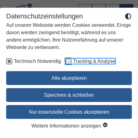
Datenschutzeinstellungen
Auf unserer Webseite werden Cookies verwendet. Einige
davon werden zwingend benötigt, während es uns
andere ermöglichen, Ihre Nutzererfahrung auf unserer
Weihnachtstitel für Kinder
Webseite zu verbessern.
Technisch Notwendig
Tracking & Analyse
Die Weihnachtsheiligen
Dr. Reinhard Abeln u.a.
Alle akzeptieren
19,95 €
Speichern & schließen
20,60 €
Nur essenzielle Cookies akzeptieren
Bestellen
Weitere Informationen anzeigen