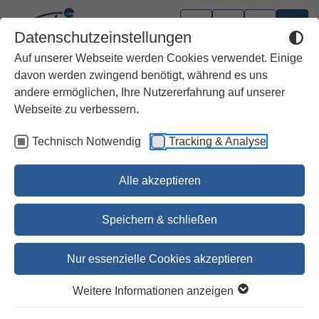
Datenschutzeinstellungen
Auf unserer Webseite werden Cookies verwendet. Einige
davon werden zwingend benötigt, während es uns
andere ermöglichen, Ihre Nutzererfahrung auf unserer
Sakramente/Ritualefaszikel
Webseite zu verbessern.
Technisch Notwendig
Tracking & Analyse
Die kirchliche Begräbnisfeier
Deutsche, Österreichische und Schweizer…
Alle akzeptieren
24,00 €
Speichern & schließen
24,70 €
Nur essenzielle Cookies akzeptieren
Bestellen
Weitere Informationen anzeigen