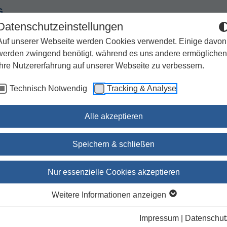
G
Datenschutzeinstellungen
Auf unserer Webseite werden Cookies verwendet. Einige davon
werden zwingend benötigt, während es uns andere ermöglichen
Ihre Nutzererfahrung auf unserer Webseite zu verbessern.
Spiritualität
Geschenke
Kirchenjahr / Lebensweg
Technisch Notwendig
Tracking & Analyse
Sachbuch / Wissenschaft
Zeitschriften
Alle akzeptieren
uhnächte
Speichern & schließen
hnächte
Nur essenzielle Cookies akzeptieren
Weitere Informationen anzeigen
ieren nach:
Unsere Empfehlung
Autor
Titel
Ersc
Impressum
|
Datenschut