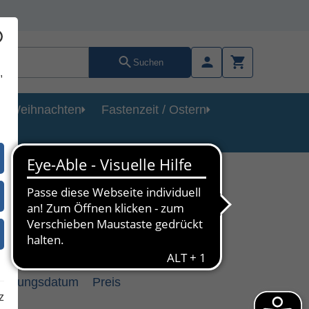
Suchen
,
Weihnachten
Fastenzeit / Ostern
heinungsdatum
Preis
z