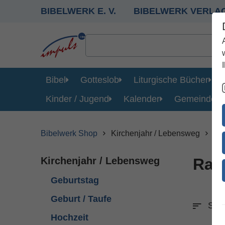
BIBELWERK E. V.
BIBELWERK VERLA
Bibel
Gotteslob
Liturgische Bücher
Kinder / Jugend
Kalender
Gemeinde
Bibelwerk Shop
Kirchenjahr / Lebensweg
Ra
Kirchenjahr / Lebensweg
Rau
Geburtstag
Geburt / Taufe
Sort
Hochzeit