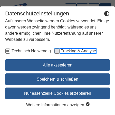
Datenschutzeinstellungen
Auf unserer Webseite werden Cookies verwendet. Einige
davon werden zwingend benötigt, während es uns
andere ermöglichen, Ihre Nutzererfahrung auf unserer
Bistum Magdeburg
Webseite zu verbessern.
Technisch Notwendig
Tracking & Analyse
Gotteslob Region Ost, Großdruck,
Kunstleder rot
Alle akzeptieren
32,00 €
Speichern & schließen
32,90 €
Nur essenzielle Cookies akzeptieren
Bestellen
Weitere Informationen anzeigen