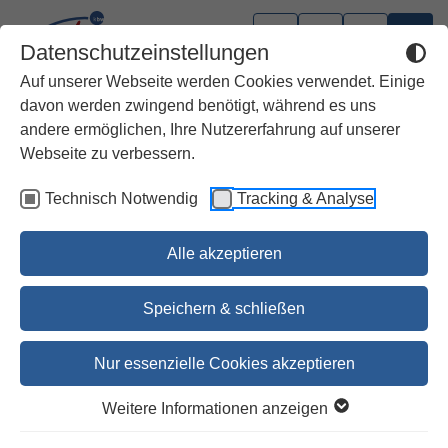
Datenschutzeinstellungen
Auf unserer Webseite werden Cookies verwendet. Einige
davon werden zwingend benötigt, während es uns
andere ermöglichen, Ihre Nutzererfahrung auf unserer
Hochzeitsbibeln
Webseite zu verbessern.
Technisch Notwendig
Tracking & Analyse
Die Bibel mit Bildern von Marc Cha…
Deutsche, Österreichische und Schweizer…
Alle akzeptieren
35,00 €
Speichern & schließen
36,00 €
Nur essenzielle Cookies akzeptieren
Bestellen
Weitere Informationen anzeigen