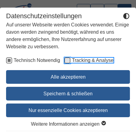
Datenschutzeinstellungen
Auf unserer Webseite werden Cookies verwendet. Einige
davon werden zwingend benötigt, während es uns
andere ermöglichen, Ihre Nutzererfahrung auf unserer
Bistum Aachen
Webseite zu verbessern.
Technisch Notwendig
Tracking & Analyse
Gotteslob Aachen, Großdruck
schwarz, Kunststoff (PVC)
Alle akzeptieren
31,00 €
Speichern & schließen
31,90 €
Nur essenzielle Cookies akzeptieren
Bestellen
Weitere Informationen anzeigen