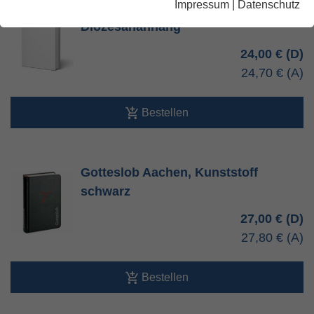
Impressum
|
Datenschutz
Gotteslob Orgelbuch
Diözesananhang
24,00 €
24,70 €
Bestellen
Gotteslob Aachen, Kunststoff
schwarz
27,00 €
27,80 €
Bestellen