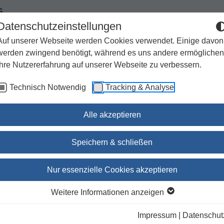
G
Datenschutzeinstellungen
Auf unserer Webseite werden Cookies verwendet. Einige davon
werden zwingend benötigt, während es uns andere ermöglichen
Ihre Nutzererfahrung auf unserer Webseite zu verbessern.
Spiritualität
Geschenke
Kirchenjahr / Lebensweg
Technisch Notwendig
Tracking & Analyse
Sachbuch / Wissenschaft
Zeitschriften
Alle akzeptieren
Speichern & schließen
chnäppchen
Nur essenzielle Cookies akzeptieren
Weitere Informationen anzeigen
ieren nach:
Unsere Empfehlung
Autor
Titel
Ersc
Impressum
|
Datenschut