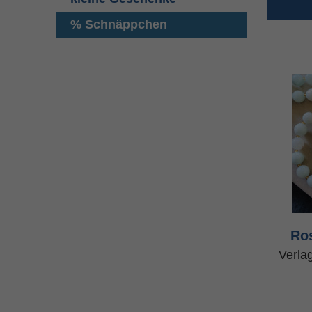
% Schnäppchen
Ro
Verla