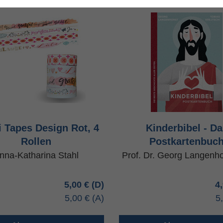
 Tapes Design Rot, 4
Kinderbibel - D
Rollen
Postkartenbuc
nna-Katharina Stahl
Prof. Dr. Georg Langenho
5,00 €
4
5,00 €
5