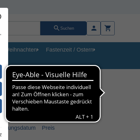
Suchen
,
Weihnachten
Fastenzeit / Ostern
heinungsdatum
Preis
z