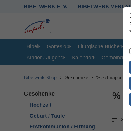
BIBELWERK E. V.
BIBELWERK VERLA
Bibel
Gotteslob
Liturgische Bücher
Kinder / Jugend
Kalender
Gemeinde
Bibelwerk Shop
Geschenke
% Schnäppchen
Geschenke
% S
Hochzeit
Geburt / Taufe
Sort
Erstkommunion / Firmung