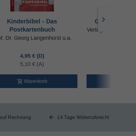
Kinderbibel - Das
Glücksarmbän
Postkartenbuch
Verlag Katholische
f. Dr. Georg Langenhorst u.a.
4,95 €
5,95 
5,10 €
5,95 
Warenkorb
Ware
 auf Rechnung
14 Tage Widerrufsrecht