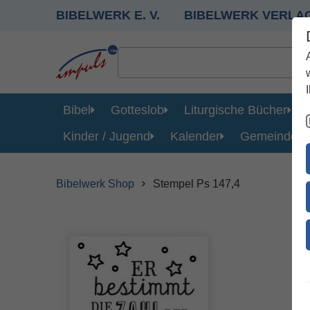
BIBELWERK E. V.
BIBELWERK VERLA
Bibel
Gotteslob
Liturgische Bücher
Kinder / Jugend
Kalender
Gemeinde
Bibelwerk Shop
Stempel Ps 147,4