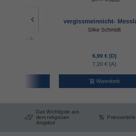
b Mensch -
vergissmeinnicht- Messl
zollstock
Silke Schmidt
ng Steffel u.a.
00 €
6,99 €
00 €
7,20 €
arenkorb
Warenkorb
Das Wichtigste aus
dem religiösen
Preisvorteil
Angebot