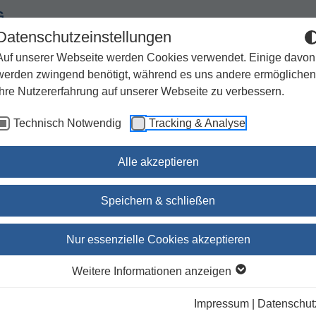
G
Datenschutzeinstellungen
Auf unserer Webseite werden Cookies verwendet. Einige davon
werden zwingend benötigt, während es uns andere ermöglichen
Ihre Nutzererfahrung auf unserer Webseite zu verbessern.
Spiritualität
Geschenke
Kirchenjahr / Lebensweg
Technisch Notwendig
Tracking & Analyse
Sachbuch / Wissenschaft
Zeitschriften
Alle akzeptieren
Speichern & schließen
Stempel Ps 147,4
Nur essenzielle Cookies akzeptieren
Verlag Katholisches Bibelwerk GmbH
(Herausgeber:in
Weitere Informationen anzeigen
Impressum
|
Datenschut
lieferbar innerhalb 1-4 Werktagen