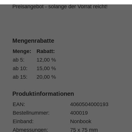
Preisangebot - solange der Vorrat reicht!
Mengenrabatte
Menge:
Rabatt:
ab 5:
12,00 %
ab 10:
15,00 %
ab 15:
20,00 %
Produktinformationen
EAN:
4060504000193
Bestellnummer:
400019
Einband:
Nonbook
Abmessungen:
75 x 75 mm