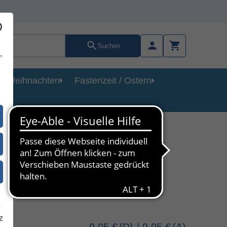
Suchen
,
Weihnachten
Fastenzeit / Ostern
)
z