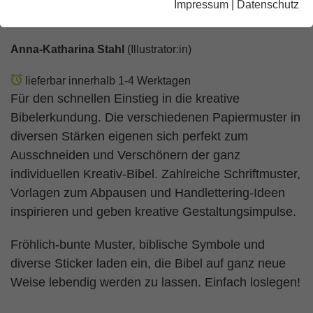
Impressum
|
Datenschutz
Mit Bildern von Anna-Katharina Stahl
Anna-Katharina Stahl
(Illustrator:in)
lieferbar innerhalb 1-4 Werktagen
Für den schnellen Einstieg in die kreative
Bibelerkundung. Die verschiedenen Papiermuster in
diversen Stärken eigenen sich perfekt zum
Ausschneiden und Verschönern der ganz
individuellen Kreativ-Bibel. Zahlreiche Schriftmuster,
Vorlagen zum Abpausen und Handlettering-Ideen
inspirieren und geben kreative Gestaltungsimpulse.
Fröhlich-bunte Muster, biblische Symbole und
diverse Sticker laden ein, die Bibel auf ganz neue
Weise lebendig werden zu lassen. Einfach loslegen!