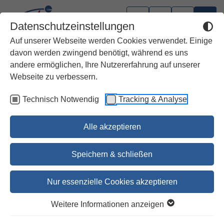
Datenschutzeinstellungen
Auf unserer Webseite werden Cookies verwendet. Einige
davon werden zwingend benötigt, während es uns
andere ermöglichen, Ihre Nutzererfahrung auf unserer
Erzbistum Köln
Webseite zu verbessern.
Technisch Notwendig
Tracking & Analyse
Gotteslob Köln, Standard,
dunkelgrau
Alle akzeptieren
26,00 €
Speichern & schließen
26,80 €
Nur essenzielle Cookies akzeptieren
Bestellen
Weitere Informationen anzeigen