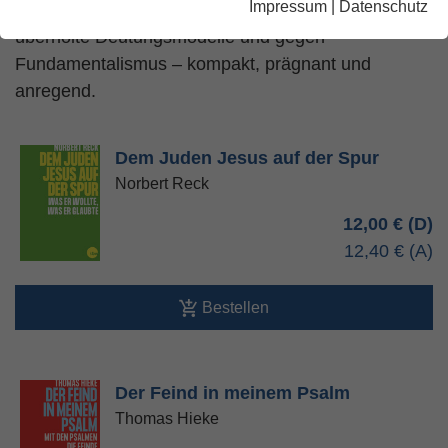
Impressum
|
Datenschutz
Argumente gegen moralisierende Auslegungen,
überholte Deutungsmodelle und gegen
Fundamentalismus – kompakt, prägnant und
anregend.
Dem Juden Jesus auf der Spur
Norbert Reck
12,00 €
12,40 €
Bestellen
Der Feind in meinem Psalm
Thomas Hieke