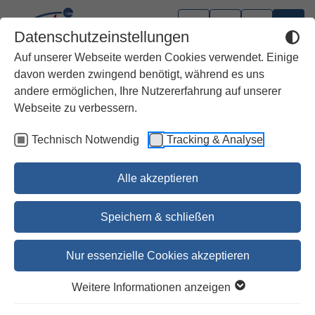
Datenschutzeinstellungen
Auf unserer Webseite werden Cookies verwendet. Einige
davon werden zwingend benötigt, während es uns
andere ermöglichen, Ihre Nutzererfahrung auf unserer
Bibel diskutiert
Webseite zu verbessern.
Technisch Notwendig
Tracking & Analyse
Neugierig auf Bibel?
Diese kleine populärwissenschaftliche Reihe
Alle akzeptieren
möchte interessierte Menschen (wieder) neugierig
auf die Bibel machen:
Speichern & schließen
In kurzer, unkomplizierter und gut verständlicher
Nur essenzielle Cookies akzeptieren
Form behandeln die Bände Themen, die aktuell in
Exegese, Theologie, Kirche und Gesellschaft
Weitere Informationen anzeigen
diskutiert werden. Die Reihe bietet fundierte