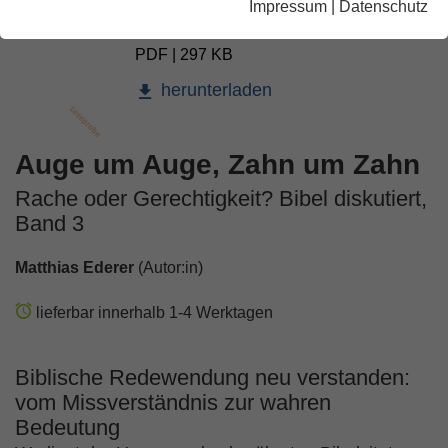
Impressum
|
Datenschutz
Auge um Auge, Zahn um Zahn
PDF | 297 KB
herunterladen
Auge um Auge, Zahn um Zahn
Rache oder Gerechtigkeit? Bibel diskutiert,
Band 3
Matthias Ederer
(Autor:in)
lieferbar innerhalb 1-4 Werktagen
Biblische Redewendung neu verstanden:
vom Missverständnis zur wahren
Bedeutung