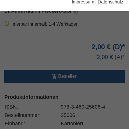
Impressum
|
Datenschutz
Dr. Anne Kathrin Preckel
(Autor:in)
lieferbar innerhalb 1-4 Werktagen
2,00 €
2,00 €
Bestellen
Produktinformationen
ISBN:
978-3-460-25606-4
Bestellnummer:
25606
Einband:
Kartoniert