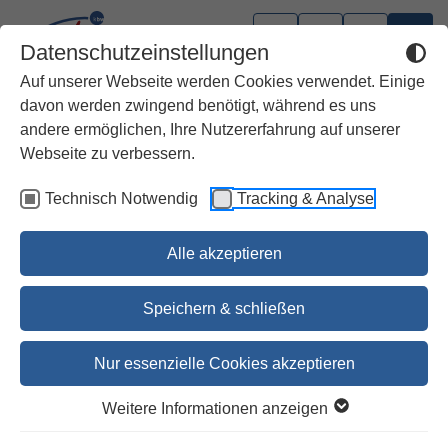
Datenschutzeinstellungen
Auf unserer Webseite werden Cookies verwendet. Einige
davon werden zwingend benötigt, während es uns
andere ermöglichen, Ihre Nutzererfahrung auf unserer
Fremdsprachige Ausgaben
Webseite zu verbessern.
Technisch Notwendig
Tracking & Analyse
Novum Testamentum Graece
Eberhard Nestle u.a.
Alle akzeptieren
59,00 €
Speichern & schließen
60,70 €
Nur essenzielle Cookies akzeptieren
Bestellen
Weitere Informationen anzeigen