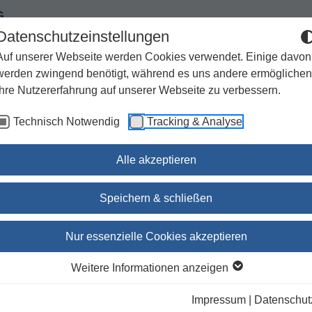
G
Datenschutzeinstellungen
Auf unserer Webseite werden Cookies verwendet. Einige davon
werden zwingend benötigt, während es uns andere ermöglichen
Ihre Nutzererfahrung auf unserer Webseite zu verbessern.
Spiritualität
Geschenke
Kirchenjahr / Lebensweg
Technisch Notwendig
Tracking & Analyse
Sachbuch / Wissenschaft
Zeitschriften
Alle akzeptieren
 Firmung
Speichern & schließen
tkommunion / Firmung
Nur essenzielle Cookies akzeptieren
Weitere Informationen anzeigen
ieren nach:
Unsere Empfehlung
Autor
Titel
Ersc
Impressum
|
Datenschut