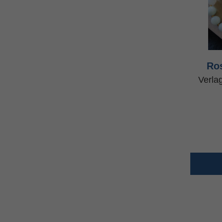
Ro
Verla