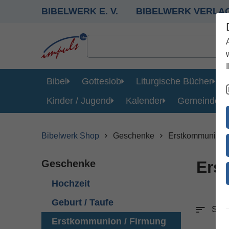
BIBELWERK E. V.
BIBELWERK VERLA
Bibel
Gotteslob
Liturgische Bücher
Kinder / Jugend
Kalender
Gemeinde
Bibelwerk Shop
Geschenke
Erstkommunion /
Geschenke
Ers
Hochzeit
Geburt / Taufe
Sort
Erstkommunion / Firmung