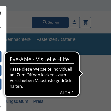
Suchen
,
Weihnachten
Fastenzeit / Ostern
heinungsdatum
Preis
z