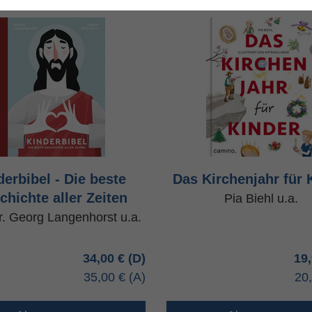
derbibel - Die beste
Das Kirchenjahr für 
chichte aller Zeiten
Pia Biehl u.a.
r. Georg Langenhorst u.a.
34,00 €
19
35,00 €
20