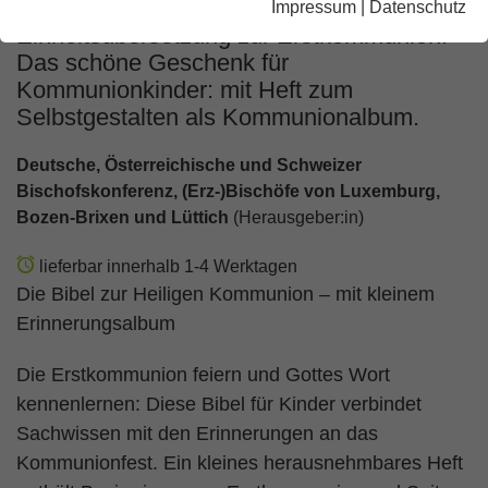
Impressum
|
Datenschutz
Einheitsübersetzung zur Erstkommunion.
Das schöne Geschenk für
Kommunionkinder: mit Heft zum
Selbstgestalten als Kommunionalbum.
Deutsche, Österreichische und Schweizer
Bischofskonferenz, (Erz-)Bischöfe von Luxemburg,
Bozen-Brixen und Lüttich
(Herausgeber:in)
lieferbar innerhalb 1-4 Werktagen
Die Bibel zur Heiligen Kommunion – mit kleinem
Erinnerungsalbum
Die Erstkommunion feiern und Gottes Wort
kennenlernen: Diese Bibel für Kinder verbindet
Sachwissen mit den Erinnerungen an das
Kommunionfest. Ein kleines herausnehmbares Heft