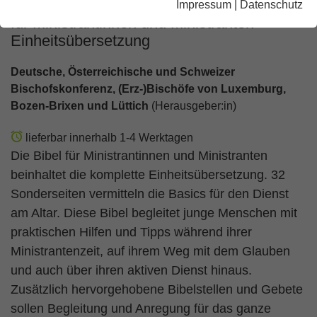
Impressum
|
Datenschutz
für Ministrantinnen und Ministranten
Einheitsübersetzung
Deutsche, Österreichische und Schweizer
Bischofskonferenz, (Erz-)Bischöfe von Luxemburg,
Bozen-Brixen und Lüttich
(Herausgeber:in)
lieferbar innerhalb 1-4 Werktagen
Die Bibel für Ministrantinnen und Ministranten
beinhaltet die komplette Einheitsübersetzung. 32
Sonderseiten vermitteln die Basics für den Dienst
am Altar. Diese Bibel begleitet junge Menschen mit
praktischen Hilfen und Tipps während ihrer
Ministrantenzeit, auf ihrem Weg mit dem Glauben
und auch über ihren aktiven Dienst hinaus.
Zusätzlich hervorgehobene Bibelstellen und Gebete
sollen Begleitung und Anregung für das ganze