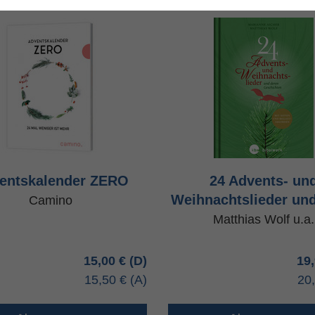
entskalender ZERO
24 Advents- un
Weihnachtslieder un
Camino
Matthias Wolf u.a.
15,00 €
19
15,50 €
20