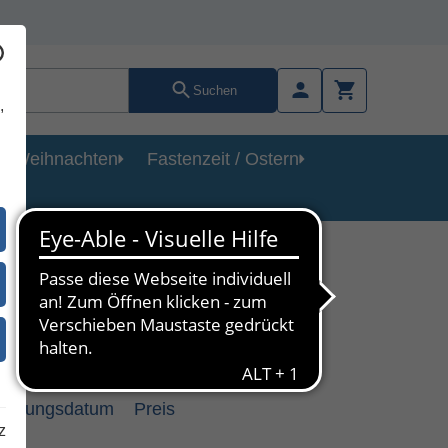
Suchen
,
Weihnachten
Fastenzeit / Ostern
heinungsdatum
Preis
z