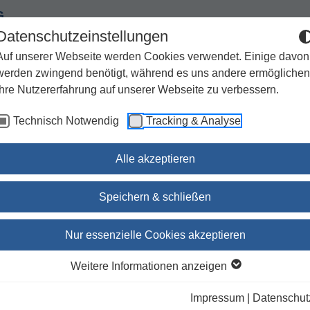
G
Datenschutzeinstellungen
Auf unserer Webseite werden Cookies verwendet. Einige davon
werden zwingend benötigt, während es uns andere ermöglichen
Ihre Nutzererfahrung auf unserer Webseite zu verbessern.
Spiritualität
Geschenke
Kirchenjahr / Lebensweg
Technisch Notwendig
Tracking & Analyse
Sachbuch / Wissenschaft
Zeitschriften
Alle akzeptieren
Speichern & schließen
ent
Nur essenzielle Cookies akzeptieren
Weitere Informationen anzeigen
ieren nach:
Unsere Empfehlung
Autor
Titel
Ersc
Impressum
|
Datenschut