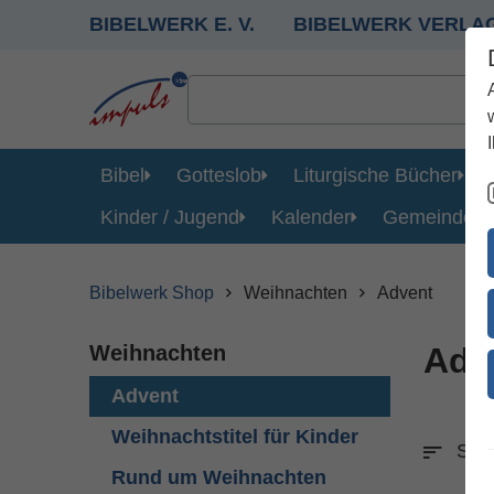
BIBELWERK E. V.
BIBELWERK VERLA
Bibel
Gotteslob
Liturgische Bücher
Kinder / Jugend
Kalender
Gemeinde
Bibelwerk Shop
Weihnachten
Advent
Weihnachten
Adv
Advent
Weihnachtstitel für Kinder
Sort
Rund um Weihnachten