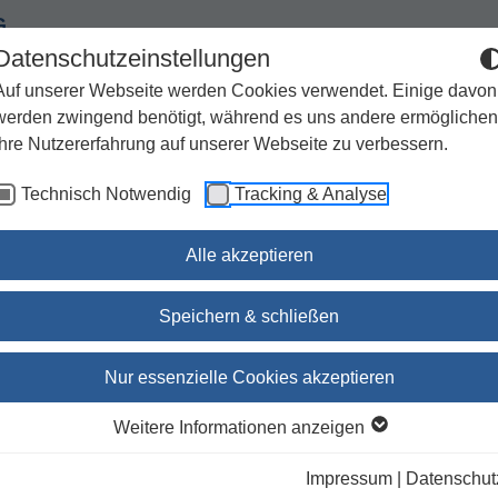
G
Datenschutzeinstellungen
Auf unserer Webseite werden Cookies verwendet. Einige davon
werden zwingend benötigt, während es uns andere ermöglichen
Ihre Nutzererfahrung auf unserer Webseite zu verbessern.
Spiritualität
Geschenke
Kirchenjahr / Lebensweg
Technisch Notwendig
Tracking & Analyse
Sachbuch / Wissenschaft
Zeitschriften
Alle akzeptieren
 / TeDeum.extra
Speichern & schließen
Wachet auf, ruft uns die
Nur essenzielle Cookies akzeptieren
Stimme / TeDeum.extra
Weitere Informationen anzeigen
Auszeiten im Advent für Gruppen
Impressum
|
Datenschut