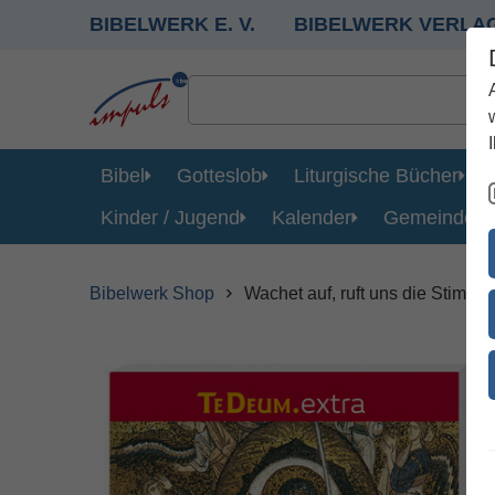
BIBELWERK E. V.
BIBELWERK VERLA
Bibel
Gotteslob
Liturgische Bücher
Kinder / Jugend
Kalender
Gemeinde
Bibelwerk Shop
Wachet auf, ruft uns die Stimme