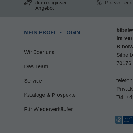
dem religiösen
Preisvorteil
Angebot
bibelw
MEIN PROFIL - LOGIN
im
Ver
Bibel
Wir über uns
Silberb
70176 
Das Team
telefo
Service
Privat
Kataloge & Prospekte
Tel:
+4
Für Wiederverkäufer