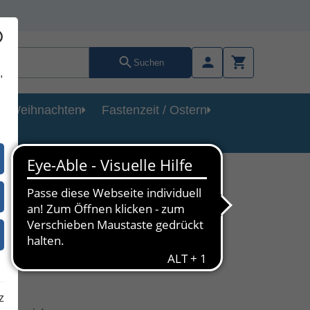
Suchen
,
Weihnachten
Fastenzeit / Ostern
z