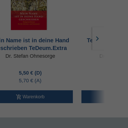
n Name ist in deine Hand
Te Deum.Extra 
schrieben TeDeum.Extra
meinem Ge
Dr. Stefan Ohnesorge
Dr. Stefan 
5,50 €
6,95 
5,70 €
7,20 
Warenkorb
Ware