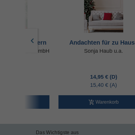
zu Hause feiern
Andachten für zu Haus
ches Bibelwerk GmbH
Sonja Haub u.a.
00 €
14,95 €
00 €
15,40 €
arenkorb
Warenkorb
Das Wichtigste aus