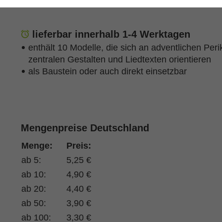
Jens Maierhof
(Autor:in),
Dr. Stefan Ohnesorge
(Heraus
lieferbar innerhalb 1-4 Werktagen
enthält 10 Modelle, die sich an adventlichen Per
zentralen Gestalten und Liedtexten orientieren
als Baustein oder auch direkt einsetzbar
Mengenpreise Deutschland
Menge:
Preis:
ab 5:
5,25 €
ab 10:
4,90 €
ab 20:
4,40 €
ab 50:
3,90 €
ab 100:
3,30 €