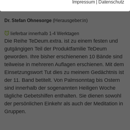
Impressum
|
Datenschutz
Die Heilige Woche
Dr. Stefan Ohnesorge
(Herausgeber:in)
lieferbar innerhalb 1-4 Werktagen
Die Reihe TeDeum.extra. ist zu einem festen und
gutgängigen Teil der Produktfamilie TeDeum
geworden. Ihre bisher erschienenen 10 Bände sind
teilweise in mehreren Auflagen erschienen. Mit dem
Einsetzungswort Tut dies zu meinem Gedächtnis ist
der 11. Band betitelt. Von Palmsonntag bis Ostern
sind innerhalb der sogenannten Heiligen Woche
tägliche Gebetshilfen enthalten. Sie dienen sowohl
der persönlichen Einkehr als auch der Meditation in
Gruppen.