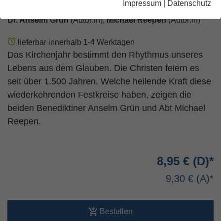
Impressum
|
Datenschutz
Dr. Anselm Grün
(Autor:in),
Michael Reepen
(Autor:in)
lieferbar innerhalb 1-4 Werktagen
Das Kirchenjahr bestimmt den Rhythmus unseres
Lebens aus dem Glauben. Die Christen feiern es
seit über 1.500 Jahren. Welche heilende Kraft diese
wiederkehrenden Festkreise haben, zeigen die
beiden Benediktiner Anselm Grün und Abt Michael
Reepen.
8,95 €
9,30 €
Bestellen