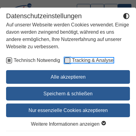
Datenschutzeinstellungen
Auf unserer Webseite werden Cookies verwendet. Einige
davon werden zwingend benötigt, während es uns
andere ermöglichen, Ihre Nutzererfahrung auf unserer
Bistum Augsburg
Webseite zu verbessern.
Technisch Notwendig
Tracking & Analyse
Gotteslob Augsburg, Großdruck,
Cabraleder, schwarz
Alle akzeptieren
29,95 €
Speichern & schließen
30,80 €
Nur essenzielle Cookies akzeptieren
Bestellen
Weitere Informationen anzeigen