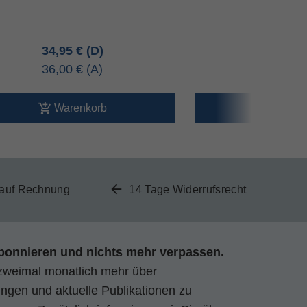
34,95 €
34,95 
36,00 €
36,00 
Warenkorb
Ware
 auf Rechnung
14 Tage Widerrufsrecht
bonnieren und nichts mehr verpassen.
zweimal monatlich mehr über
gen und aktuelle Publikationen zu