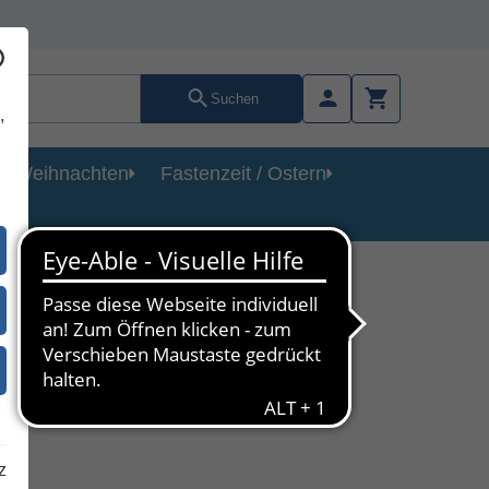
Suchen
,
Weihnachten
Fastenzeit / Ostern
dard
z