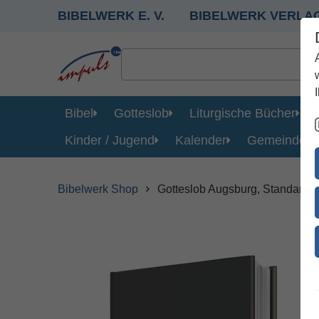
BIBELWERK E. V.
BIBELWERK VERLA
Bibel
Gotteslob
Liturgische Bücher
Kinder / Jugend
Kalender
Gemeinde
Bibelwerk Shop
Gotteslob Augsburg, Standard 