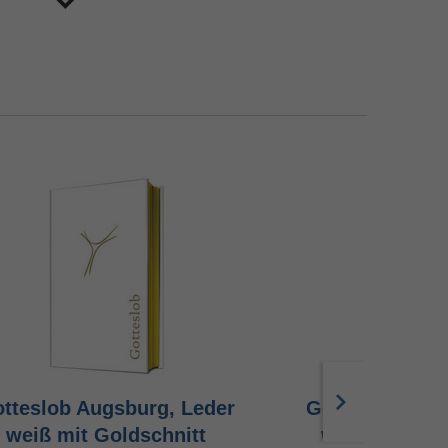
tteslob Augsburg, Leder
Gotteslob Aug
weiß mit Goldschnitt
weinrot mit 