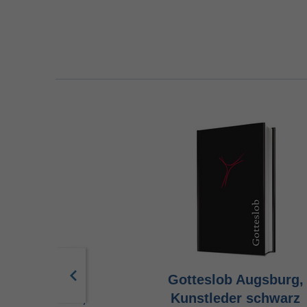
b Augsburg,
Gotteslob Augsburg,
, Cabraleder,
Kunstleder schwarz