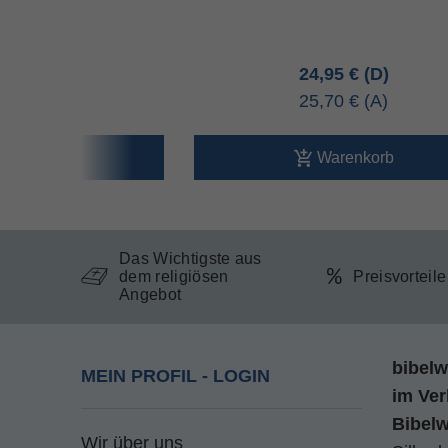
hwarz
95 €
24,95 €
80 €
25,70 €
arenkorb
Warenkorb
Das Wichtigste aus
dem religiösen
Preisvorteil
Angebot
bibelw
MEIN PROFIL - LOGIN
im
Ver
Bibel
Wir über uns