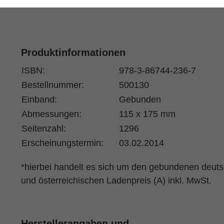
Produktinformationen
ISBN:
978-3-86744-236-7
Bestellnummer:
500130
Einband:
Gebunden
Abmessungen:
115 x 175 mm
Seitenzahl:
1296
Erscheinungstermin:
03.02.2014
*hierbei handelt es sich um den gebundenen deut
und österreichischen Ladenpreis (A) inkl. MwSt.
Herstellerangaben und