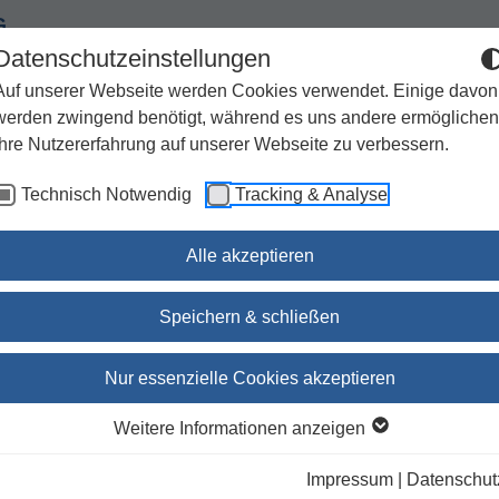
G
Datenschutzeinstellungen
Auf unserer Webseite werden Cookies verwendet. Einige davon
werden zwingend benötigt, während es uns andere ermöglichen
Ihre Nutzererfahrung auf unserer Webseite zu verbessern.
Spiritualität
Geschenke
Kirchenjahr / Lebensweg
Technisch Notwendig
Tracking & Analyse
Sachbuch / Wissenschaft
Zeitschriften
Alle akzeptieren
dunkelgrau
Speichern & schließen
Gotteslob Augsburg, Stan
Nur essenzielle Cookies akzeptieren
dunkelgrau
Weitere Informationen anzeigen
Impressum
|
Datenschut
lieferbar innerhalb 1-4 Werktagen