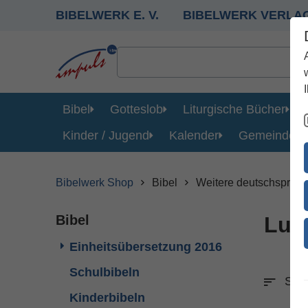
BIBELWERK E. V.
BIBELWERK VERLA
Bibel
Gotteslob
Liturgische Bücher
Kinder / Jugend
Kalender
Gemeinde
Bibelwerk Shop
Bibel
Weitere deutschsprac
Bibel
Luth
Einheitsübersetzung 2016
Schulbibeln
Sort
Kinderbibeln