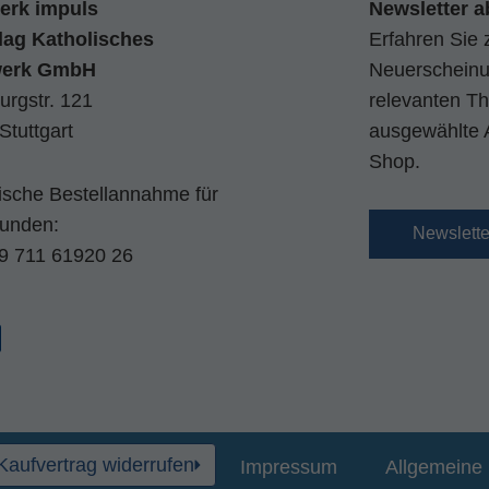
erk impuls
Newsletter a
lag Katholisches
Erfahren Sie 
werk GmbH
Neuerscheinun
urgstr. 121
relevanten Th
Stuttgart
ausgewählte 
Shop.
nische Bestellannahme für
kunden:
Newslett
9 711 61920 26
Kaufvertrag widerrufen
Impressum
Allgemeine 