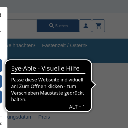
Suchen
,
Weihnachten
Fastenzeit / Ostern
heinungsdatum
Preis
z