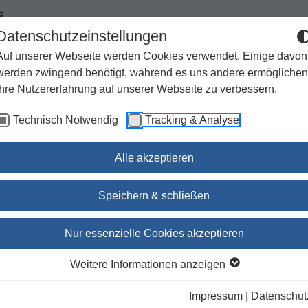
G
Datenschutzeinstellungen
Auf unserer Webseite werden Cookies verwendet. Einige davon
werden zwingend benötigt, während es uns andere ermöglichen
Ihre Nutzererfahrung auf unserer Webseite zu verbessern.
Spiritualität
Geschenke
Kirchenjahr / Lebensweg
Technisch Notwendig
Tracking & Analyse
Sachbuch / Wissenschaft
Zeitschriften
Alle akzeptieren
hige Übersetzungen
Luther Bibel
Speichern & schließen
er Bibel
Nur essenzielle Cookies akzeptieren
Weitere Informationen anzeigen
ieren nach:
Unsere Empfehlung
Autor
Titel
Ersc
Impressum
|
Datenschut