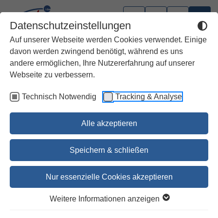
Datenschutzeinstellungen
Auf unserer Webseite werden Cookies verwendet. Einige
davon werden zwingend benötigt, während es uns
andere ermöglichen, Ihre Nutzererfahrung auf unserer
Kinderbücher
Webseite zu verbessern.
Technisch Notwendig
Tracking & Analyse
Die Weihnachtsgeschichte
Maren Briswalter
Alle akzeptieren
15,00 €
Speichern & schließen
15,50 €
Nur essenzielle Cookies akzeptieren
Jetzt vorbestellen
Weitere Informationen anzeigen