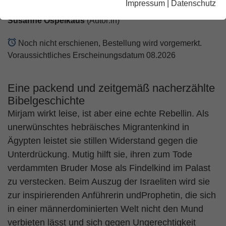
Impressum
|
Datenschutz
Susanne Ospelkaus
(Autor:in)
Noch nicht erschienen, Bestellung wird vorgemerkt.
Voraussichtliches Erscheinungsdatum 08.2026
Eine packend und zeitgemäß nacherzählte
Bibelgeschichte
Mirjam wirkt leise, ist aber eine echte Rebellin. Als
unerwünschtes hebräisches Migrantenkind in
Ägypten leistet sie stillen Widerstand gegen die
Unterdrückung. Mutig hilft sie, ihren zum Tode
verdammten Bruder Mose als Findelkind im Palast
zu verstecken. Beim Auszug der Israeliten wird sie
zur inspirierenden Anführerin undProphetin, die sich
in einer männerdominierten Welt nicht den Mund
verbieten lässt und sich gegen Ungerechtigkeit