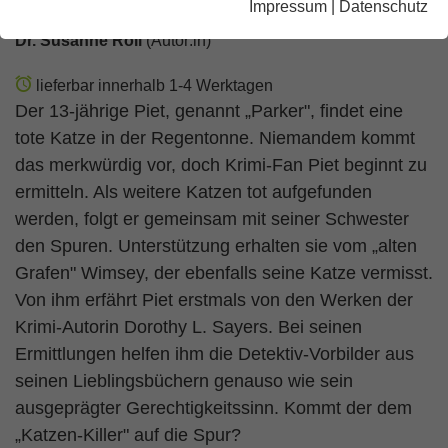
Impressum
|
Datenschutz
Dr. Susanne Roll
(Autor:in)
lieferbar innerhalb 1-4 Werktagen
Der 13-jährige Piet, genannt „Parker", findet eine
tote Katze in der Regentonne. Niemandem kommt
das merkwürdig vor, doch Krimi-Fan Piet beginnt zu
ermitteln. Als weitere Katzen tot aufgefunden
werden, folgt er gemeinsam mit seiner Schwester
den Spuren. Unterstützung erhalten sie vom „alten
Grafen" Wimsey, der ebenfalls seine Katze vermisst.
Von ihm erfährt Piet erstmals von den Werken der
Krimi-Autorin Dorothy L. Sayers. Bei seinen
Ermittlungen helfen ihm die Detektiv-Vorbilder aus
seinen Lieblingsbüchern genauso wie sein
ausgeprägter Gerechtigkeitssinn. Kommt der dem
„Katzen-Killer" auf die Spur?