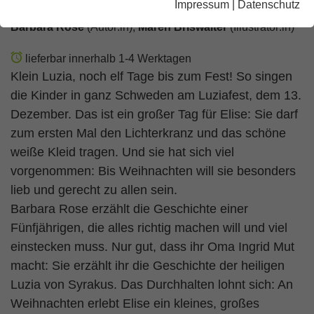
Impressum
|
Datenschutz
Barbara Rose
(Autor:in),
Maren Briswalter
(Illustrator:in)
lieferbar innerhalb 1-4 Werktagen
Klein Luzia, noch elf Tage bis zum Fest! So singen
die Kinder in ganz Schweden am Luziafest, dem 13.
Dezember. Das ist ein großer Tag für Elise: Sie darf
zum ersten Mal den Lichterkranz und das schöne
weiße Kleid tragen. Und sie hat sich viel
vorgenommen: Bis Weihnachten will sie besonders
lieb und gerecht zu allen sein.
Barbara Rose erzählt die Geschichte einer
Fünfjährigen, die alles richtig machen will und viel
einstecken muss. Nur gut, dass ihr Oma Ingrid Mut
macht: Sie erzählt ihr die Geschichte der heiligen
Luzia von Syrakus. Das Durchhalten lohnt sich: An
Weihnachten erlebt Elise ein kleines, großes