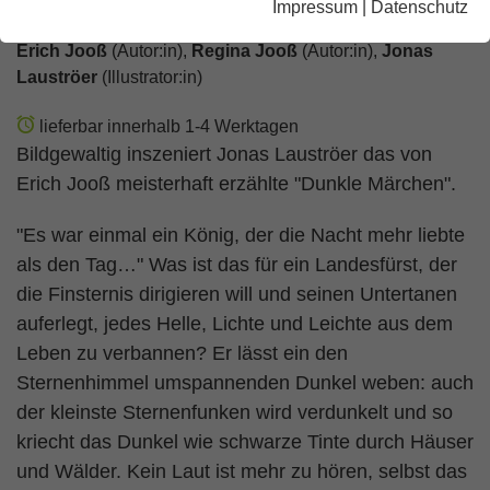
Impressum
|
Datenschutz
Erich Jooß
(Autor:in),
Regina Jooß
(Autor:in),
Jonas
Lauströer
(Illustrator:in)
lieferbar innerhalb 1-4 Werktagen
Bildgewaltig inszeniert Jonas Lauströer das von
Erich Jooß meisterhaft erzählte "Dunkle Märchen".
"Es war einmal ein König, der die Nacht mehr liebte
als den Tag…" Was ist das für ein Landesfürst, der
die Finsternis dirigieren will und seinen Untertanen
auferlegt, jedes Helle, Lichte und Leichte aus dem
Leben zu verbannen? Er lässt ein den
Sternenhimmel umspannenden Dunkel weben: auch
der kleinste Sternenfunken wird verdunkelt und so
kriecht das Dunkel wie schwarze Tinte durch Häuser
und Wälder. Kein Laut ist mehr zu hören, selbst das