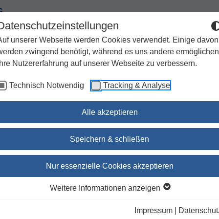
G
Datenschutzeinstellungen
Auf unserer Webseite werden Cookies verwendet. Einige davon
werden zwingend benötigt, während es uns andere ermöglichen
Ihre Nutzererfahrung auf unserer Webseite zu verbessern.
Spiritualität
Geschenke
Kirchenjahr / Lebensweg
Technisch Notwendig
Tracking & Analyse
Sachbuch / Wissenschaft
Zeitschriften
Alle akzeptieren
Speichern & schließen
Lutherbibel
Nur essenzielle Cookies akzeptieren
Mit Schutzumschlag Edition Soli Deo G
Weitere Informationen anzeigen
Impressum
|
Datenschut
Noch nicht erschienen, Bestellung wird