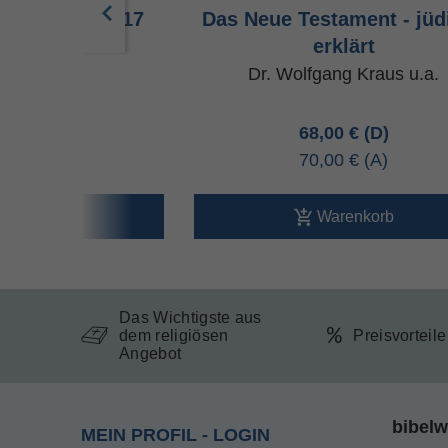
- revidiert 2017
Das Neue Testament - jüd
erklärt
Dr. Wolfgang Kraus u.a.
00 €
68,00 €
80 €
70,00 €
arenkorb
Warenkorb
Das Wichtigste aus
dem religiösen
Preisvorteil
Angebot
bibelw
MEIN PROFIL - LOGIN