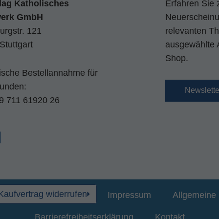
lag Katholisches
Erfahren Sie 
werk GmbH
Neuerscheinun
urgstr. 121
relevanten Th
Stuttgart
ausgewählte 
Shop.
nische Bestellannahme für
kunden:
Newslett
9 711 61920 26
Kaufvertrag widerrufen
Impressum
Allgemeine 
Barrierefreiheitserklärung
Kontakt