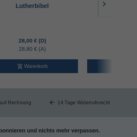
Lutherbibel
Luther
28,00 €
15,90 
28,80 €
16,40 
Warenkorb
Ware
 auf Rechnung
14 Tage Widerrufsrecht
bonnieren und nichts mehr verpassen.