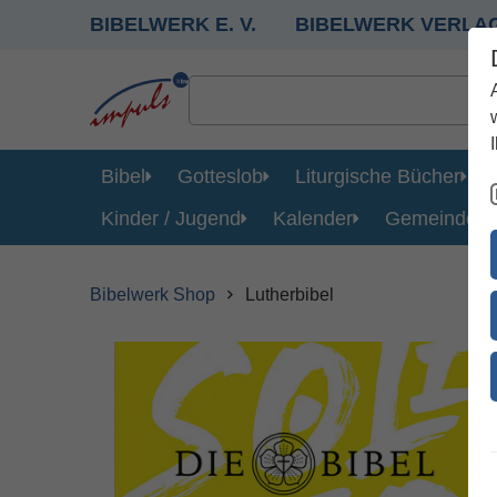
BIBELWERK E. V.
BIBELWERK VERLA
Bibel
Gotteslob
Liturgische Bücher
Kinder / Jugend
Kalender
Gemeinde
Bibelwerk Shop
Lutherbibel