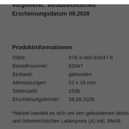
vorgemerkt. Voraussichtliches
Erscheinungsdatum 09.2026
Produktinformationen
ISBN:
978-3-460-63347-6
Bestellnummer:
63347
Einband:
gebunden
Abmessungen:
22 x 15 mm
Seitenzahl:
1536
Erscheinungstermin:
28.09.2026
*hierbei handelt es sich um den gebundenen deut
und österreichischen Ladenpreis (A) inkl. MwSt.