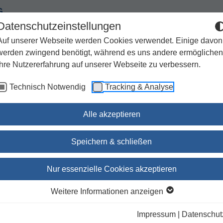
G
Datenschutzeinstellungen
Auf unserer Webseite werden Cookies verwendet. Einige davon
werden zwingend benötigt, während es uns andere ermöglichen
Ihre Nutzererfahrung auf unserer Webseite zu verbessern.
Spiritualität
Geschenke
Kirchenjahr / Lebensweg
Technisch Notwendig
Tracking & Analyse
Sachbuch / Wissenschaft
Zeitschriften
Alle akzeptieren
Speichern & schließen
Lectio divina
Nur essenzielle Cookies akzeptieren
Dr. Notker Wolf OSB
(Herausgeber:in),
Johanna Dome
Weitere Informationen anzeigen
(Herausgeber:in)
Impressum
|
Datenschut