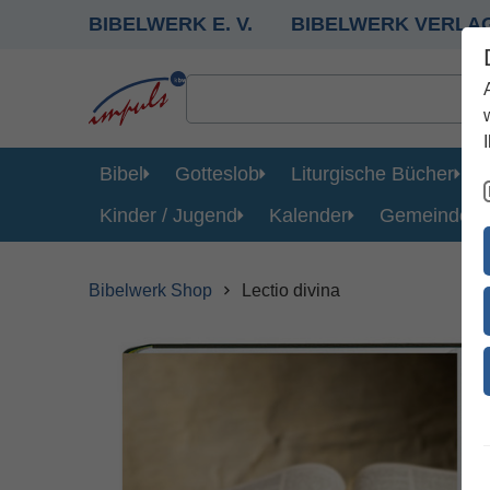
BIBELWERK E. V.
BIBELWERK VERLA
Bibel
Gotteslob
Liturgische Bücher
Kinder / Jugend
Kalender
Gemeinde
Bibelwerk Shop
Lectio divina