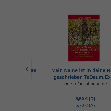
 uns diese gute
Mein Name ist in deine 
TeDeum.Extra
geschrieben TeDeum.Ex
nd Seel
Dr. Stefan Ohnesorge
50 €
5,50 €
70 €
5,70 €