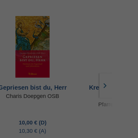
Gepriesen bist du, Herr
Kreuzweg der Mä
Jahrhun
Charis Doepgen OSB
Pfarrerin Gund
10,00 €
5,50 
10,30 €
5,70 