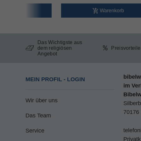
arenkorb
Warenkorb
Das Wichtigste aus
dem religiösen
Preisvorteil
Angebot
bibelw
MEIN PROFIL - LOGIN
im
Ver
Bibel
Wir über uns
Silberb
70176 
Das Team
telefo
Service
Privat