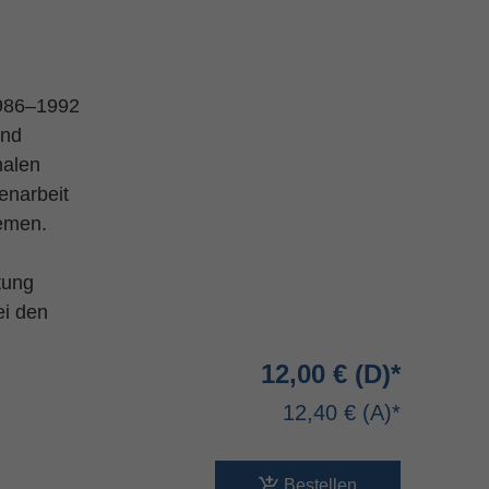
1986–1992
und
nalen
ienarbeit
hemen.
tung
ei den
12,00 €
12,40 €
Bestellen