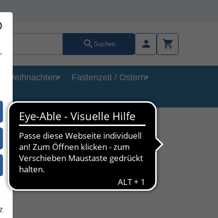
Suchen
,
Weihnachten
Fastenzeit / Ostern
k
z