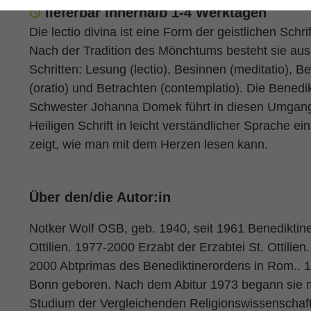
lieferbar innerhalb 1-4 Werktagen
Die lectio divina ist eine Form der geistlichen Schri
Nach der Tradition des Mönchtums besteht sie aus
Schritten: Lesung (lectio), Besinnen (meditatio), B
(oratio) und Betrachten (contemplatio). Die Benedik
Schwester Johanna Domek führt in diesen Umgang
Heiligen Schrift in leicht verständlicher Sprache ei
zeigt, wie man mit dem Herzen lesen kann.
Über den/die Autor:in
Notker Wolf OSB, geb. 1940, seit 1961 Benediktine
Ottilien. 1977-2000 Erzabt der Erzabtei St. Ottilien.
2000 Abtprimas des Benediktinerordens in Rom.. 1
Bonn geboren. Nach dem Abitur 1973 begann sie 
Studium der Vergleichenden Religionswissenschaf