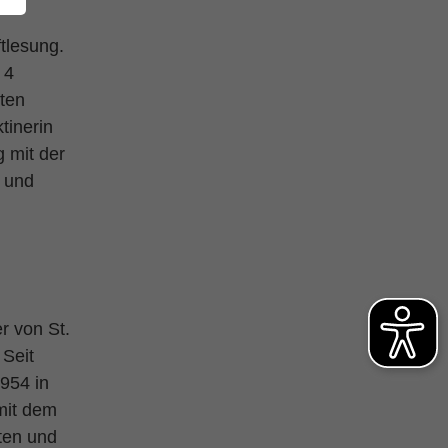
ftlesung.
 4
eten
tinerin
 mit der
n und
r von St.
 Seit
954 in
mit dem
ten und