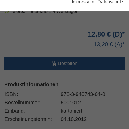
Impressum
|
Datenschutz
lieferbar innerhalb 1-4 Werktagen
12,80 €
13,20 €
Bestellen
Produktinformationen
ISBN:
978-3-940743-64-0
Bestellnummer:
5001012
Einband:
kartoniert
Erscheinungstermin:
04.10.2012