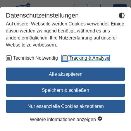
Datenschutzeinstellungen
Auf unserer Webseite werden Cookies verwendet. Einige
davon werden zwingend benötigt, während es uns
andere ermöglichen, Ihre Nutzererfahrung auf unserer
Webseite zu verbessern.
Technisch Notwendig
Tracking & Analyse
Alle akzeptieren
Speichern & schließen
Nur essenzielle Cookies akzeptieren
1
2
3
4
5
6
7
8
9
10
11
12
13
14
15
Weitere Informationen anzeigen
Einblickbibel