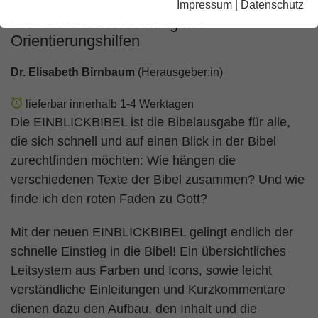
Impressum
|
Datenschutz
Die Einheitsübersetzung mit
Orientierungshilfen
Dr. Elisabeth Birnbaum
(Herausgeber:in)
lieferbar innerhalb 1-4 Werktagen
Die EINBLICKBIBEL ist die Bibelausgabe für alle,
die sich schnell und auf einen Blick in der Bibel
zurechtfinden möchten: Wie hängen die
verschiedenen Texte der Bibel zusammen? Und wie
finde ich den roten Faden zu Gott?
Mit der neuen EINBLICKBIBEL gelingt endlich der
schnelle Einstieg in die Bibel! Ein übersichtliches
Leitsystem aus Farben und Icons, sowie leicht
verständliche Einleitungen und Kurzkommentare
dienen dazu den Aufbau, den Inhalt und die