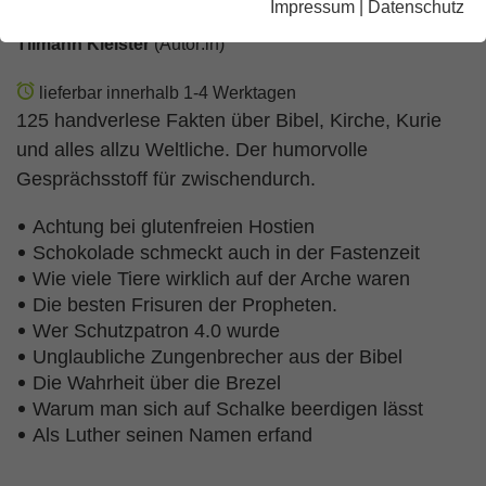
Impressum
|
Datenschutz
Tilmann Kleister
(Autor:in)
lieferbar innerhalb 1-4 Werktagen
125 handverlese Fakten über Bibel, Kirche, Kurie
und alles allzu Weltliche. Der humorvolle
Gesprächsstoff für zwischendurch.
Achtung bei glutenfreien Hostien
Schokolade schmeckt auch in der Fastenzeit
Wie viele Tiere wirklich auf der Arche waren
Die besten Frisuren der Propheten.
Wer Schutzpatron 4.0 wurde
Unglaubliche Zungenbrecher aus der Bibel
Die Wahrheit über die Brezel
Warum man sich auf Schalke beerdigen lässt
Als Luther seinen Namen erfand