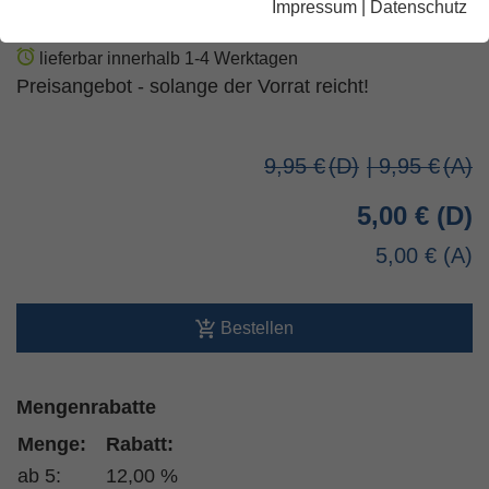
Impressum
|
Datenschutz
Verlag Katholisches Bibelwerk GmbH
(Herausgeber:in)
lieferbar innerhalb 1-4 Werktagen
Preisangebot - solange der Vorrat reicht!
9,95 €
| 9,95 €
5,00 €
5,00 €
Bestellen
Mengenrabatte
Menge:
Rabatt:
ab 5:
12,00 %