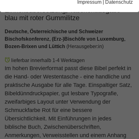
Impressum
|
Datenschutz
Einheitsübersetzung, Taschenausgabe
blau mit roter Gummilitze
Deutsche, Österreichische und Schweizer
Bischofskonferenz, (Erz-)Bischöfe von Luxemburg,
Bozen-Brixen und Lüttich
(Herausgeber:in)
lieferbar innerhalb 1-4 Werktagen
Im hohen Brevierformat passt diese Bibel perfekt in
die Hand- oder Westentasche - eine handliche und
praktische Ausgabe für alle Tage. Einspaltiger Satz,
Bibeldünndruckpapier, gut lesbare Typografie,
zweifarbiges Layout unter Verwendung der
Schmuckfarbe Rot für eine bessere
Übersichtlichkeit. Mit Einführungen in jedes
biblische Buch, Zwischenüberschriften,
Anmerkungen, Verweisstellen und einem Anhang