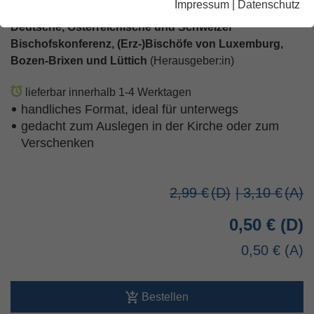
Impressum
|
Datenschutz
Deutsche, Österreichische und Schweizer
Bischofskonferenz, (Erz-)Bischöfe von Luxemburg,
Bozen-Brixen und Lüttich
(Herausgeber:in)
lieferbar innerhalb 1-4 Werktagen
handliches Format, ideal für unterwegs
gedacht zum Auslegen in der Kirche oder zum
Verschenken
2,99 €
| 3,10 €
0,50 €
0,50 €
Bestellen