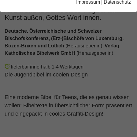
Impressum
|
Datenschutz
Die Bibel. Einheitsübersetzung Graffiti-
Kunst außen, Gottes Wort innen.
Deutsche, Österreichische und Schweizer
Bischofskonferenz, (Erz-)Bischöfe von Luxemburg,
Bozen-Brixen und Lüttich
(Herausgeber:in),
Verlag
Katholisches Bibelwerk GmbH
(Herausgeber:in)
lieferbar innerhalb 1-4 Werktagen
Die Jugendbibel im coolen Design
Eine moderne Bibel für Teens, die es genau wissen
wollen: Bibeltexte in übersichtlicher Form präsentiert
und eingepackt in cooles Graffiti-Design!