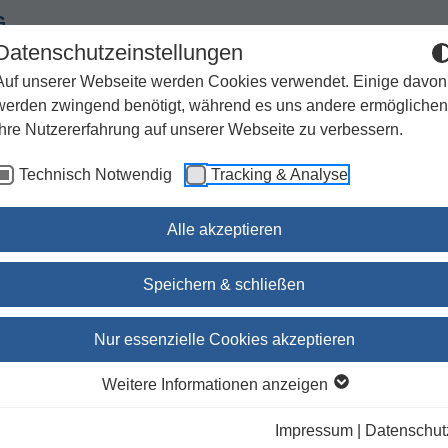
G
Datenschutzeinstellungen
Auf unserer Webseite werden Cookies verwendet. Einige davon
werden zwingend benötigt, während es uns andere ermöglichen
Ihre Nutzererfahrung auf unserer Webseite zu verbessern.
Spiritualität
Geschenke
Kirchenjahr / Lebensweg
Technisch Notwendig
Tracking & Analyse
Sachbuch / Wissenschaft
Zeitschriften
Alle akzeptieren
Speichern & schließen
Die Bibel. Handschmeichl
Nur essenzielle Cookies akzeptieren
Trendfarbe lila / Farbschnitt gelbgrün
Weitere Informationen anzeigen
Deutsche, Österreichische und Schweizer Bischofsko
Impressum
|
Datenschut
(Erz-)Bischöfe von Luxemburg, Bozen-Brixen und Lüt