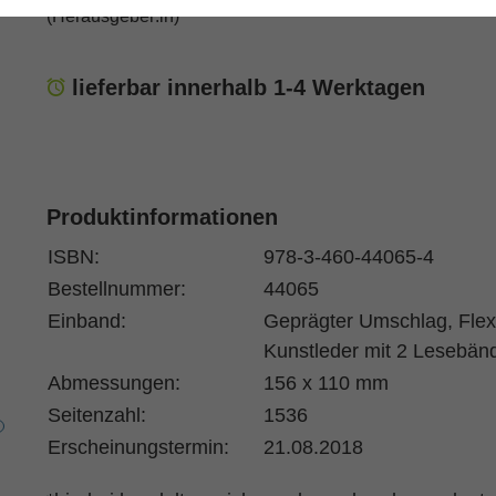
(Herausgeber:in)
lieferbar innerhalb 1-4 Werktagen
Produktinformationen
ISBN:
978-3-460-44065-4
Bestellnummer:
44065
Einband:
Geprägter Umschlag, Fle
Kunstleder mit 2 Lesebän
Abmessungen:
156 x 110 mm
Seitenzahl:
1536
7
Erscheinungstermin:
21.08.2018