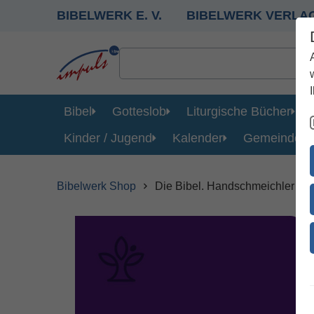
BIBELWERK E. V.
BIBELWERK VERLA
Bibel
Gotteslob
Liturgische Bücher
Kinder / Jugend
Kalender
Gemeinde
Bibelwerk Shop
Die Bibel. Handschmeichler