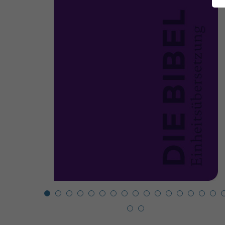
1
2
3
4
5
6
7
8
9
10
11
12
13
14
15
16
1
18
19