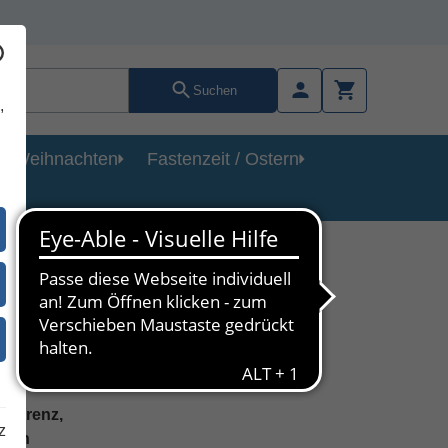
Suchen
,
Weihnachten
Fastenzeit / Ostern
er
nferenz,
z
tich