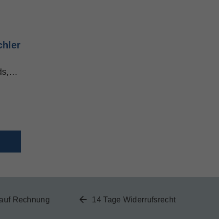
chler
nds,…
 auf Rechnung
14 Tage Widerrufsrecht