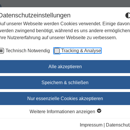
G
Datenschutzeinstellungen
Auf unserer Webseite werden Cookies verwendet. Einige davon
werden zwingend benötigt, während es uns andere ermöglichen
Ihre Nutzererfahrung auf unserer Webseite zu verbessern.
Spiritualität
Geschenke
Kirchenjahr / Lebensweg
Technisch Notwendig
Tracking & Analyse
Sachbuch / Wissenschaft
Zeitschriften
Alle akzeptieren
Speichern & schließen
Schreiben, Lesen, Religio
Nur essenzielle Cookies akzeptieren
Bildung in frühchristlicher Zeit Welt un
Weitere Informationen anzeigen
Umwelt der Bibel 2/22 (Nr. 104)
Impressum
|
Datenschut