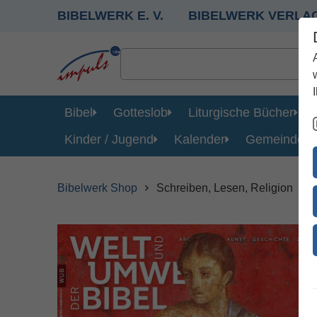
BIBELWERK E. V.
BIBELWERK VERLA
Bibel
Gotteslob
Liturgische Bücher
Kinder / Jugend
Kalender
Gemeinde
Bibelwerk Shop
Schreiben, Lesen, Religion