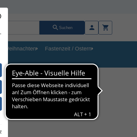
Suchen
,
Weihnachten
Fastenzeit / Ostern
n
d
z