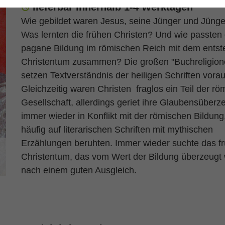
lieferbar innerhalb 1-4 Werktagen
Wie gebildet waren Jesus, seine Jünger und Jüng
Was lernten die frühen Christen? Und wie passten 
pagane Bildung im römischen Reich mit dem ents
Christentum zusammen? Die großen "Buchreligion
setzen Textverständnis der heiligen Schriften vorau
Gleichzeitig waren Christen fraglos ein Teil der r
Gesellschaft, allerdings geriet ihre Glaubensüber
immer wieder in Konflikt mit der römischen Bildung
häufig auf literarischen Schriften mit mythischen
Erzählungen beruhten. Immer wieder suchte das f
Christentum, das vom Wert der Bildung überzeugt w
nach einem guten Ausgleich.