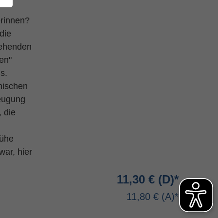
erinnen?
die
tehenden
en"
s.
ömischen
zeugung
, die
rühe
ar, hier
11,30 €
11,80 €