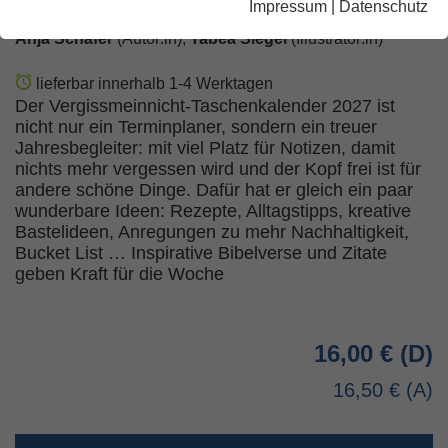
Impressum
|
Datenschutz
Anja Schäfer
(Autor:in),
Tabea Siegel
(Illustrator:in)
lieferbar innerhalb 1-4 Werktagen
Der Vergissmeinnicht-Taschenkalender 2027 ist
nicht nur ein Terminplaner, sondern ein treuer
Jahresbegleiter: mit viel Platz für Notizen, damit
nichts mehr vergessen wird und der Kopf frei ist für
andere schöne Dinge. Dafür hat er gleich ein paar
wunderbare Ideen: Rezepte, Alltagstipps, kreative
Bastelideen, Anregungen zu mehr Nachhaltigkeit,
Bucket List … Inspirative Bibelverse und Zitate
geben Kraft für die Woche
16,00 €
16,50 €