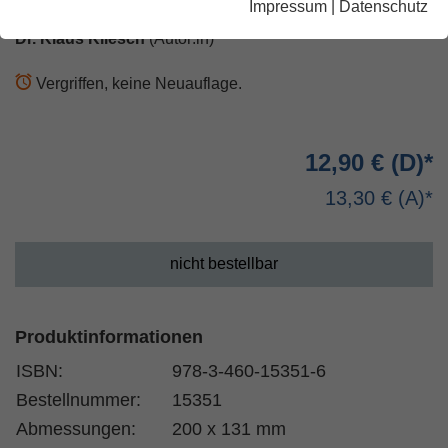
Impressum
|
Datenschutz
Dr. Klaus Kliesch
(Autor:in)
Vergriffen, keine Neuauflage.
12,90 €
13,30 €
nicht bestellbar
Produktinformationen
ISBN:
978-3-460-15351-6
Bestellnummer:
15351
Abmessungen:
200 x 131 mm