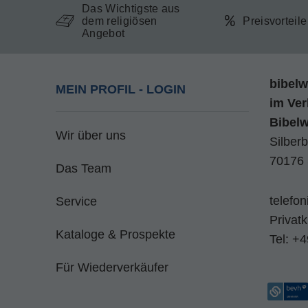
Das Wichtigste aus
dem religiösen
Preisvorteil
Angebot
bibelw
MEIN PROFIL - LOGIN
im
Ver
Bibel
Wir über uns
Silberb
70176 
Das Team
telefo
Service
Privat
Kataloge & Prospekte
Tel:
+4
Für Wiederverkäufer