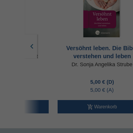
rkbuch Bibel
Versöhnt leben. Die Bib
verstehen und leben
 Anneliese Hecht
Dr. Sonja Angelika Strube
00 €
5,00 €
00 €
5,00 €
arenkorb
Warenkorb