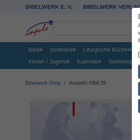
BIBELWERK E. V.
BIBELWERK VERLA
Bibel
Gotteslob
Liturgische Bücher
Kinder / Jugend
Kalender
Gemeinde
Bibelwerk Shop
Auszeit / FBA 35