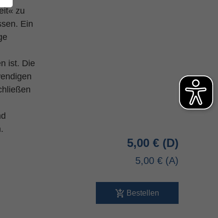
eit« zu
ssen. Ein
ge
 ist. Die
wendigen
chließen
nd
.
5,00 €
5,00 €
Bestellen