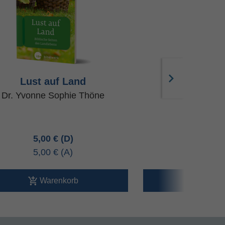
Lust auf Land
Mahlzei
Dr. Yvonne Sophie Thöne
Dr. Ulrike Be
5,00 €
5,00 
5,00 €
5,00 
Warenkorb
Ware