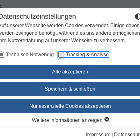
G
Datenschutzeinstellungen
Auf unserer Webseite werden Cookies verwendet. Einige davon
werden zwingend benötigt, während es uns andere ermöglichen
Ihre Nutzererfahrung auf unserer Webseite zu verbessern.
Spiritualität
Geschenke
Kirchenjahr / Lebensweg
Technisch Notwendig
Tracking & Analyse
Sachbuch / Wissenschaft
Zeitschriften
Alle akzeptieren
Speichern & schließen
Auszeit / FBA 35
Nur essenzielle Cookies akzeptieren
Prof. Dr. Sabine Bieberstein
(Herausgeber:in)
Weitere Informationen anzeigen
Impressum
|
Datenschut
lieferbar innerhalb 1-4 Werktagen