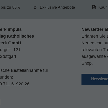
e bis zu 85%
Exklusive Angebote
Kauf
erk impuls
Newsletter a
lag Katholisches
Erfahren Sie 
werk GmbH
Neuerscheinun
urgstr. 121
relevanten Th
Stuttgart
ausgewählte 
Shop.
nische Bestellannahme für
kunden:
Newslett
9 711 61920 26