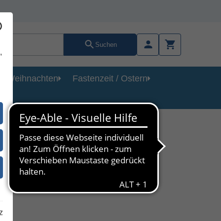
Suchen
,
Weihnachten
Fastenzeit / Ostern
z