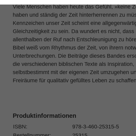
Viele Menschen haben heute das Gefühl, »keine Z
haben und ständig der Zeit hinterherrennen zu mü
Kennzeichen unser Zeit scheint eine allgegenwärti
Gleichzeitigkeit zu sein. Da wundert es nicht, dass
allenthalben der Ruf nach Entschleunigung zu hören
Bibel weiß vom Rhythmus der Zeit, von ihrern not
Unterbrechungen. Die Beiträge dieses Bandes ers
die verschiedenen biblischen Texte als Inspiration,
selbstbestimmt mit der eigenen Zeit umzugehen u
Freiräume für qualitativ gefülltes Leben zu schaffen
Produktinformationen
ISBN:
978-3-460-25315-5
Bestellnummer:
25315