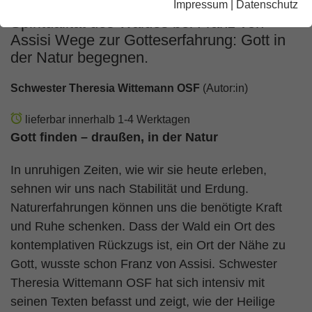
Impressum
|
Datenschutz
Spiritualität des Waldes bei Franz von
Assisi Wege zur Gotteserfahrung: Gott in
der Natur begegnen.
Schwester Theresia Wittemann OSF
(Autor:in)
lieferbar innerhalb 1-4 Werktagen
Gott finden – draußen, in der Natur
In unruhigen Zeiten, wie wir sie heute erleben,
sehnen wir uns nach Stabilität und Erdung.
Naturerfahrungen können uns die benötigte Kraft
und Ruhe schenken. Dass der Wald ein Ort des
kontemplativen Rückzugs ist, ein Ort der Nähe zu
Gott, wusste schon Franz von Assisi. Schwester
Theresia Wittemann OSF hat sich intensiv mit
seinen Texten befasst und zeigt, wie der Heilige