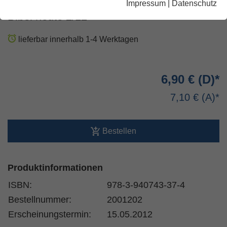
Impressum
|
Datenschutz
Bibel heute 2/12
lieferbar innerhalb 1-4 Werktagen
6,90 €
7,10 €
Bestellen
Produktinformationen
ISBN:
978-3-940743-37-4
Bestellnummer:
2001202
Erscheinungstermin:
15.05.2012