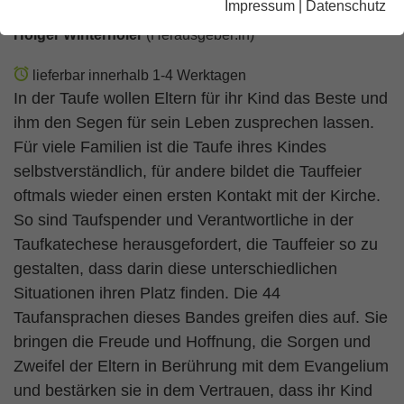
Impressum
|
Datenschutz
Holger Winterholer
(Herausgeber:in)
lieferbar innerhalb 1-4 Werktagen
In der Taufe wollen Eltern für ihr Kind das Beste und
ihm den Segen für sein Leben zusprechen lassen.
Für viele Familien ist die Taufe ihres Kindes
selbstverständlich, für andere bildet die Tauffeier
oftmals wieder einen ersten Kontakt mit der Kirche.
So sind Taufspender und Verantwortliche in der
Taufkatechese herausgefordert, die Tauffeier so zu
gestalten, dass darin diese unterschiedlichen
Situationen ihren Platz finden. Die 44
Taufansprachen dieses Bandes greifen dies auf. Sie
bringen die Freude und Hoffnung, die Sorgen und
Zweifel der Eltern in Berührung mit dem Evangelium
und bestärken sie in dem Vertrauen, dass ihr Kind