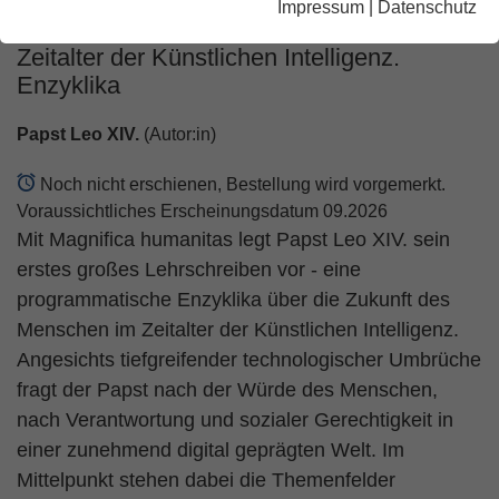
Impressum
|
Datenschutz
Über die Bewahrung des Menschen im
Zeitalter der Künstlichen Intelligenz.
Enzyklika
Papst Leo XIV.
(Autor:in)
Noch nicht erschienen, Bestellung wird vorgemerkt.
Voraussichtliches Erscheinungsdatum 09.2026
Mit Magnifica humanitas legt Papst Leo XIV. sein
erstes großes Lehrschreiben vor - eine
programmatische Enzyklika über die Zukunft des
Menschen im Zeitalter der Künstlichen Intelligenz.
Angesichts tiefgreifender technologischer Umbrüche
fragt der Papst nach der Würde des Menschen,
nach Verantwortung und sozialer Gerechtigkeit in
einer zunehmend digital geprägten Welt. Im
Mittelpunkt stehen dabei die Themenfelder