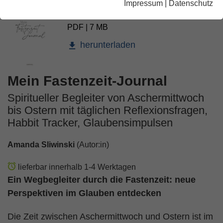
Impressum
|
Datenschutz
Mein Fastenzeit-Journal
PDF | 7 MB
herunterladen
Mein Fastenzeit-Journal
Spiritueller Begleiter von Aschermittwoch
bis Ostern mit täglichen Reflexionsfragen,
Habbit Tracker, Glaubensimpulsen
Amanda Sliwinski
(Autor:in)
lieferbar innerhalb 1-4 Werktagen
Ein Wegbegleiter durch die Fastenzeit: neue
Perspektiven im Glauben entdecken
Die Zeit zwischen Aschermittwoch und Ostern ist im